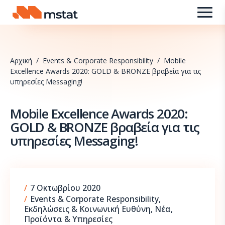
Skip to content
Αρχική
/
Events & Corporate Responsibility
/
Μobile
Excellence Awards 2020: GOLD & BRONZE βραβεία για τις
υπηρεσίες Μessaging!
Μobile Excellence Awards 2020:
GOLD & BRONZE βραβεία για τις
υπηρεσίες Μessaging!
9 Σεπτεμβρίου 2025
/
7 Οκτωβρίου 2020
/
Events & Corporate Responsibility
,
Εκδηλώσεις & Κοινωνική Ευθύνη
,
Νέα
,
Προϊόντα & Υπηρεσίες