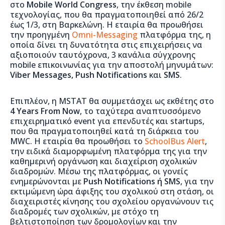
στο
Mobile World Congress
, την έκθεση mobile
τεχνολογίας, που θα πραγματοποιηθεί από 26/2
έως 1/3, στη Βαρκελώνη. Η εταιρία θα προωθήσει
την προηγμένη
Omni-Messaging
πλατφόρμα της, η
οποία δίνει τη δυνατότητα στις επιχειρήσεις να
αξιοποιoύν ταυτόχρονα, 3 κανάλια σύγχρονης
mobile επικοινωνίας για την αποστολή μηνυμάτων:
Viber Messages, Push Notifications
και
SMS
.
Επιπλέον, η MSTAT θα συμμετάσχει ως εκθέτης στο
4 Years From Now
, το ταχύτερα αναπτυσσόμενο
επιχειρηματικό event για επενδυτές και startups,
που θα πραγματοποιηθεί κατά τη διάρκεια του
MWC. H εταιρία θα προωθήσει το
SchoolBus Alert
,
την ειδικά διαμορφωμένη πλατφόρμα της για την
καθημερινή οργάνωση και διαχείριση σχολικών
διαδρομών. Μέσω της πλατφόρμας, οι γονείς
ενημερώνονται με
Push Notifications ή SMS
, για την
εκτιμώμενη ώρα άφιξης του σχολικού στη στάση, oι
διαχειριστές κίνησης του σχολείου οργανώνουν τις
διαδρομές των σχολικών, με στόχο τη
βελτιστοποίηση των δρομολογίων και την