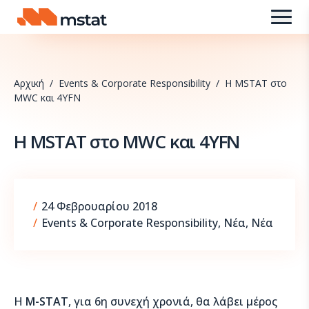
Skip to content
Αρχική
/
Events & Corporate Responsibility
/
H MSTAT στο
MWC και 4YFN
H MSTAT στο MWC και 4YFN
8 Σεπτεμβρίου 2025
/
24 Φεβρουαρίου 2018
/
Events & Corporate Responsibility
,
Νέα
,
Νέα
H
Μ-STAT
, για 6η συνεχή χρονιά, θα λάβει μέρος