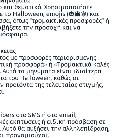
 Μηνύματα
 και θεματικό. Χρησιμοποιήστε
το Halloween, emojis (🎃👻🕸️) και
σσα, όπως “τρομακτικές προσφορές” ή
αβήξετε την προσοχή και να
μόσφαιρα.
κειας
τος με προσφορές περιορισμένης
κτική προσφορά» ή «Τρομακτικά καλές
 Αυτά τα μηνύματα είναι ιδιαίτερα
ια του Halloween, καθώς οι
 προϊόντα της τελευταίας στιγμής,
ά.
ibers στο SMS ή στο email,
ές εκπτώσεις ή ειδική πρόσβαση σε
. Αυτό θα αυξήσει την αλληλεπίδραση,
αι προνομιούχοι.