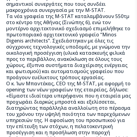
σημαντικοί συνεργάτες που τους συνδέει
μακροχρόνια συνεργασία με την Μ-SΤΑΤ.
Τα νέα γραφεία της Μ-STAT καταλαμβάνουν 550τμ
στο κέντρο της Αθήνας (Σινώπης 6), ενώ τον
μοντέρνο αρχιτεκτονικό σχεδιασμό επιμελήθηκε το
πρωτοποριακό αρχιτεκτονικό γραφείο “Minos
Digenis architects”. Σχεδιάστηκαν με όλες τις
σύγχρονες τεχνολογικές υποδομές, με γνώμονα την
οικολογική προσέγγιση (υλικά κατασκευής φιλικά
προς το περιβάλλον, ανακύκλωση σε όλους τους
χώρους, έξυπνα συστήματα διαχείρισης ενέργειας
και φωτισμού) και αυτοματισμούς γραφείου που
προάγουν ευέλικτους τρόπους εργασίας.
Ο κ. Ίων Μπαντέκας, CEO της Μ-STAT, με αφορμή το
opening των νέων γραφείων της εταιρείας, δήλωσε:
«Είμαστε ιδιαίτερα υπερήφανοι που η εταιρεία μας
προχωράει διαρκώς μπροστά και εξελίσσεται,
διατηρώντας παράλληλα αναλλοίωτη στο πέρασμα
του χρόνου την υψηλή ποιότητα των παρεχόμενων
υπηρεσιών της. Η αφοσίωση του προσωπικού για
την επίτευξη των στόχων, η πελατοκεντρική
προσέγγιση και η προσήλωση στην παροχή