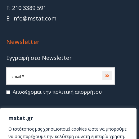
F: 210 3389 591
E: info@mstat.com
Newsletter
Εγγραφή στο Newsletter
Subscribe
Αποδέχομαι την
πολιτική απορρήτου
mstat.gr
>
O ιστότοπος μας χρησιμοποιεί cookies ώστε να μπορούμε
να σας παρέχουμε την καλύτερη δυνατή εμπειρία χρήστη.